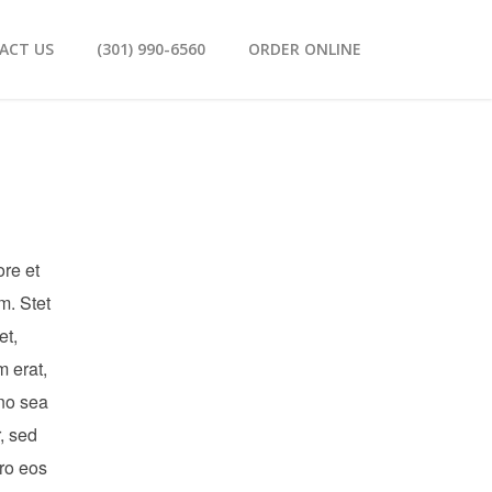
ACT US
(301) 990-6560
ORDER ONLINE
ore et
m. Stet
et,
m erat,
 no sea
, sed
ro eos