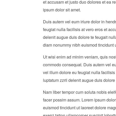
et accusam et justo duo dolores et ea r
ipsum dolor sit amet.
Duis autem vel eum iriure dolor in hendre
feugiat nulla facilisis at vero eros et a
delenit augue duis dolore te feugait null
diam nonummy nibh euismod tincidunt ut
Ut wisi enim ad minim veniam, quis nostru
commodo consequat. Duis autem vel eum i
vel illum dolore eu feugiat nulla facilis
luptatum zzril delenit augue duis dolore te
Nam liber tempor cum soluta nobis elei
facer possim assum. Lorem ipsum dolor 
euismod tincidunt ut laoreet dolore mag
exerci tation ullamcorper suscipit lobor