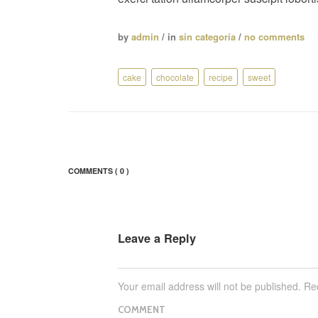
by
admin
/ in
sin categoría
/
no comments
cake
chocolate
recipe
sweet
COMMENTS
( 0 )
Leave a Reply
Your email address will not be published.
Req
COMMENT