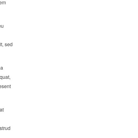
rem
eu
it, sed
ea
quat,
aesent
at
strud