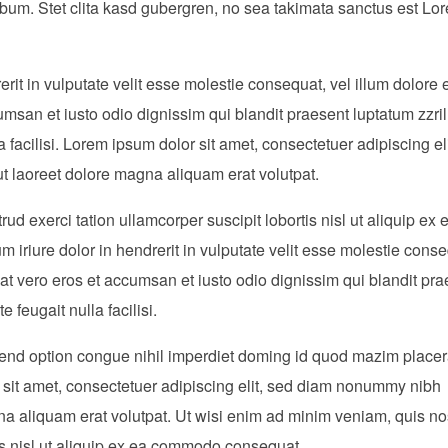
ebum. Stet clita kasd gubergren, no sea takimata sanctus est Lo
rit in vulputate velit esse molestie consequat, vel illum dolore 
ccumsan et iusto odio dignissim qui blandit praesent luptatum zzril
a facilisi. Lorem ipsum dolor sit amet, consectetuer adipiscing el
 laoreet dolore magna aliquam erat volutpat.
d exerci tation ullamcorper suscipit lobortis nisl ut aliquip ex 
riure dolor in hendrerit in vulputate velit esse molestie conse
is at vero eros et accumsan et iusto odio dignissim qui blandit pr
 feugait nulla facilisi.
fend option congue nihil imperdiet doming id quod mazim placer
sit amet, consectetuer adipiscing elit, sed diam nonummy nibh
na aliquam erat volutpat. Ut wisi enim ad minim veniam, quis no
tis nisl ut aliquip ex ea commodo consequat.